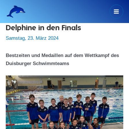
Zum
Inhalt
Mai
springen
Delphine in den Finals
Men
Samstag, 23. März 2024
Bestzeiten und Medaillen auf dem Wettkampf des
Duisburger Schwimmteams