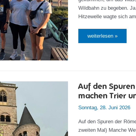
Wildbahn zu begeben. Ja, i
Hitzewelle wagte sich am
Wellenreiter
weiterlesen »
auf
Abwegen
–
Erfolgreicher
Landgang
der
DJK-
Delphine
beim
Auf den Spuren
Oberhausener
Firmenlauf
machen Trier u
Sonntag, 28. Juni 2026
Auf den Spuren der Röme
zweiten Mal) Manche Wet