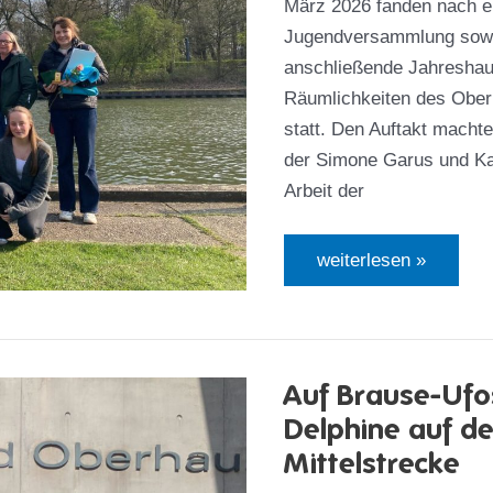
März 2026 fanden nach en
Jugendversammlung sowie
anschließende Jahreshau
Räumlichkeiten des Ober
statt. Den Auftakt mach
der Simone Garus und Kat
Arbeit der
Ein
weiterlesen »
Blick
auf
die
Jugend-
und
Jahreshauptversamm
Auf Brause-Ufo
2026
Delphine auf d
Mittelstrecke