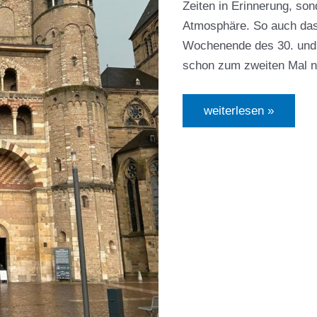
Zeiten in Erinnerung, so
Atmosphäre. So auch da
Wochenende des 30. und 
schon zum zweiten Mal na
Auf
weiterlesen »
den
Spuren
der
Römer
–
Delphine
machen
Trier
unsicher
(zum
zweiten
Mal)