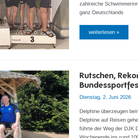
zahlreiche Schwimmerin
ganz Deutschlands
Sportsgeist
weiterlesen »
trifft
Kohlenfeuer
–
und
Delphinkraft!
Rutschen, Reko
Bundessportfes
Dienstag, 2. Juni 2026
Delphine überzeugen bei
Delphine auf Reisen gehen
führte der Weg der DJK 
Wochenende ins rund 100 