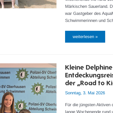
Märkischen Sauerland. D
war Gastgeber des AquaMa
Schwimmerinnen und Sch
Rutschen,
weiterlesen »
Rekorde
und
Rückenwind
für
das
Bundessportfest
Kleine Delphine
Entdeckungsreis
der „Road to K
Sonntag, 3. Mai 2026
Für die jüngsten Aktiven 
lange Wochenende rund um