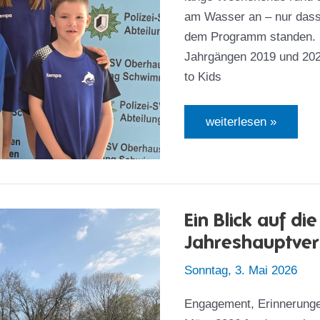
am Wasser an – nur dass
dem Programm standen. E
Jahrgängen 2019 und 202
to Kids
Kleine
weiterlesen »
Delphine
auf
großer
Entdeckungsreise
–
Gelungener
Auftritt
Ein Blick auf d
auf
der
Jahreshauptve
„Road
to
Kids
Sonntag, 3. Mai 2026
Cup“
Engagement, Erinnerunge