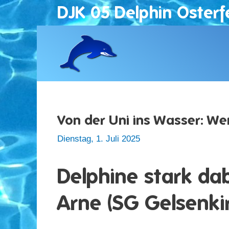
Zum
DJK 05 Delphin Osterf
Inhalt
springen
Von der Uni ins Wasser: We
Dienstag, 1. Juli 2025
Delphine stark dab
Arne (SG Gelsenki