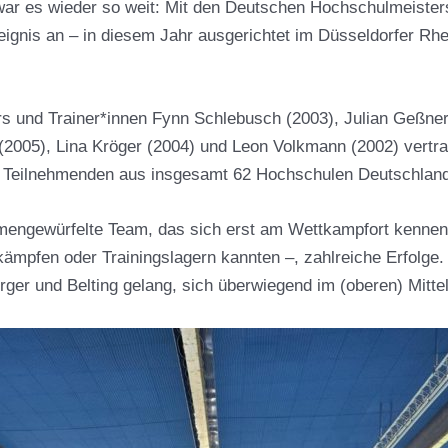
r es wieder so weit: Mit den Deutschen Hochschulmeisters
reignis an – in diesem Jahr ausgerichtet im Düsseldorfer Rh
s und Trainer*innen Fynn Schlebusch (2003), Julian Geßner
(2005), Lina Kröger (2004) und Leon Volkmann (2002) vertra
on Teilnehmenden aus insgesamt 62 Hochschulen Deutschlan
engewürfelte Team, das sich erst am Wettkampfort kennenle
fen oder Trainingslagern kannten –, zahlreiche Erfolge. A
er und Belting gelang, sich überwiegend im (oberen) Mittelf