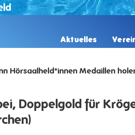
eld
Aktuelles
Verei
nn Hörsaalheld*innen Medaillen hole
ei, Doppelgold für Kröge
rchen)