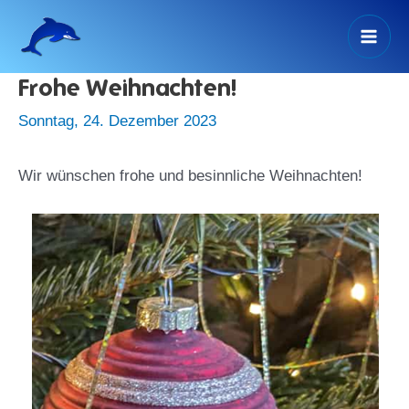
Zum
Inhalt
Mai
springen
Frohe Weihnachten!
Men
Sonntag, 24. Dezember 2023
Wir wünschen frohe und besinnliche Weihnachten!