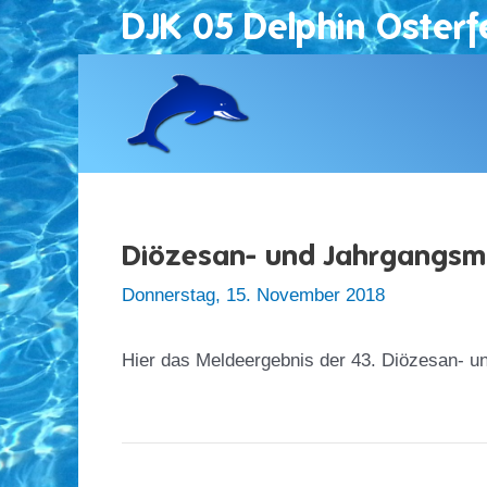
Zum
DJK 05 Delphin Osterf
Inhalt
springen
Diözesan- und Jahrgangsme
Donnerstag, 15. November 2018
Hier das Meldeergebnis der 43. Diözesan- u