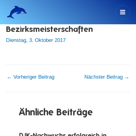
Zum
Inhalt
Mai
springen
Bezirksmeisterschaften
Men
Dienstag, 3. Oktober 2017
←
Vorheriger Beitrag
Nächster Beitrag
→
Ähnliche Beiträge
DJK-Nachwuchs erfolgreich in