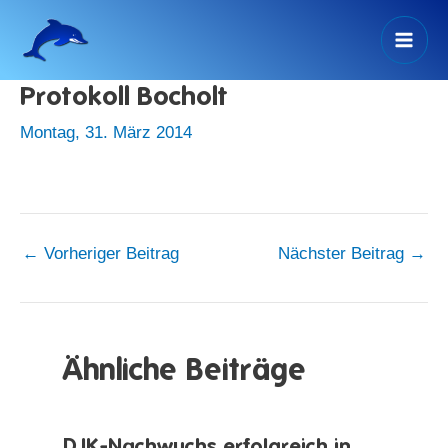
Zum
Inhalt
Mai
springen
Protokoll Bocholt
Men
Montag, 31. März 2014
←
Vorheriger Beitrag
Nächster Beitrag
→
Ähnliche Beiträge
DJK-Nachwuchs erfolgreich in